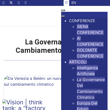
Seleziona la tua lingua
IT
EN
CONFERENZE
SIENA
CONFERENCE
AI
La Governance del
CONFERENCE
Cambiamento Climatico
DOLOMITE
CONFERENCE
ARTICOLI
Intelligenza
Artificiale
La Governance
Del
Cambiamento
Climatico
Europa Del
Futuro