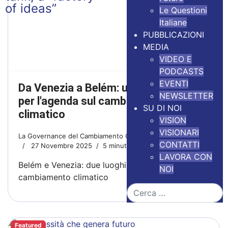
Le Questioni
Italiane
PUBBLICAZIONI
MEDIA
VIDEO E
PODCASTS
EVENTI
Da Venezia a Belém: un nuovo metodo
NEWSLETTER
per l'agenda sul cambiamento
SU DI NOI
climatico
VISION
VISIONARI
La Governance del Cambiamento Climatico
CONTATTI
27 Novembre 2025
5 minuti di lettura
LAVORA CON
Belém e Venezia: due luoghi simbolo della lotta al
NOI
cambiamento climatico
Cerca
Featured