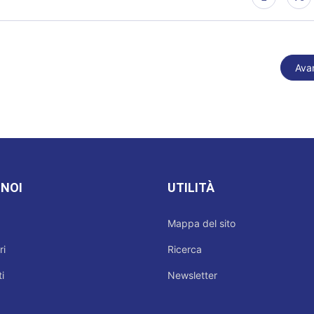
Arti
Avan
 NOI
UTILITÀ
Mappa del sito
ri
Ricerca
i
Newsletter