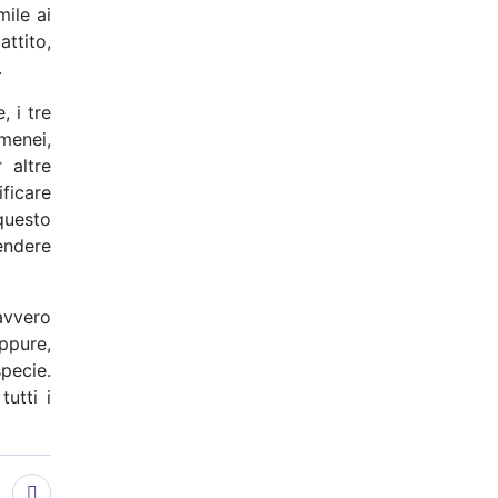
ile ai
attito,
.
, i tre
amenei,
 altre
ficare
questo
endere
avvero
Eppure,
pecie.
utti i