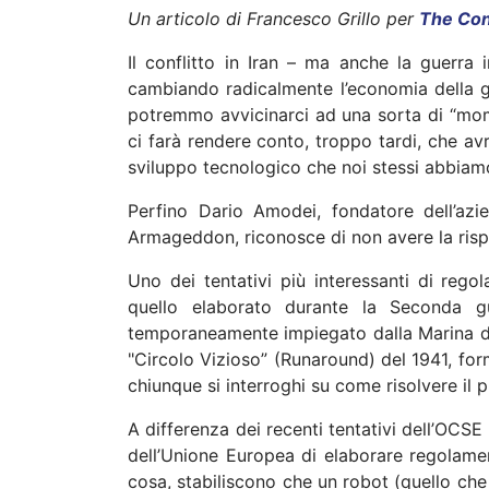
Un articolo di Francesco Grillo per
The Con
Il conflitto in Iran – ma anche la guerra 
cambiando radicalmente l’economia della g
potremmo avvicinarci ad una sorta di “mo
ci farà rendere conto, troppo tardi, che a
sviluppo tecnologico che noi stessi abbiam
Perfino Dario Amodei, fondatore dell’az
Armageddon, riconosce di non avere la ris
Uno dei tentativi più interessanti di regol
quello elaborato durante la Seconda g
temporaneamente impiegato dalla Marina deg
"Circolo Vizioso” (Runaround) del 1941, fo
chiunque si interroghi su come risolvere il pr
A differenza dei recenti tentativi dell’OC
dell’Unione Europea di elaborare regolame
cosa, stabiliscono che un robot (quello che