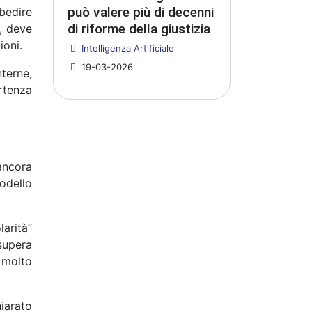
può valere più di decenni
bedire
di riforme della giustizia
e, deve
ioni.
Dettagli
Intelligenza Artificiale
19-03-2026
terne,
rtenza
ancora
modello
larità”
supera
 molto
iarato