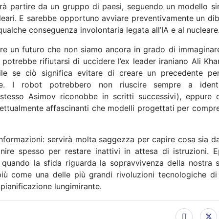
rà partire da un gruppo di paesi, seguendo un modello sim
ucleari. E sarebbe opportuno avviare preventivamente un dib
 qualche conseguenza involontaria legata all’IA e al nucleare
tare un futuro che non siamo ancora in grado di immaginare
potrebbe rifiutarsi di uccidere l’ex leader iraniano Ali Kh
e se ciò significa evitare di creare un precedente per
lose. I robot potrebbero non riuscire sempre a identi
stesso Asimov riconobbe in scritti successivi), eppure 
lettualmente affascinanti che modelli progettati per compr
nformazioni: servirà molta saggezza per capire cosa sia d
nire spesso per restare inattivi in attesa di istruzioni. 
e quando la sfida riguarda la sopravvivenza della nostra s
 come una delle più grandi rivoluzioni tecnologiche di t
 pianificazione lungimirante.