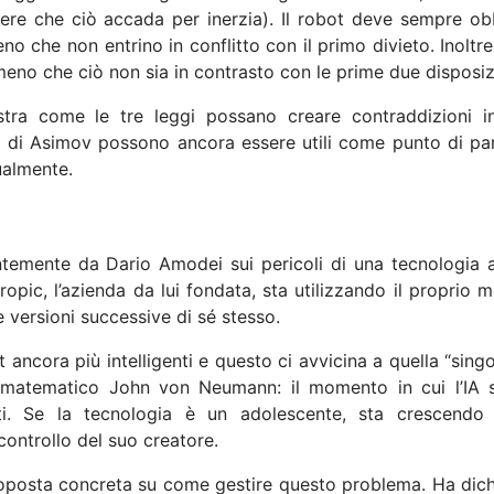
re che ciò accada per inerzia). Il robot deve sempre ob
eno che non entrino in conflitto con il primo divieto. Inoltr
eno che ciò non sia in contrasto con le prime due disposiz
ra come le tre leggi possano creare contraddizioni in
cipi di Asimov possono ancora essere utili come punto di pa
ualmente.
centemente da Dario Amodei sui pericoli di una tecnologia 
opic, l’azienda da lui fondata, sta utilizzando il proprio 
 versioni successive di sé stesso.
t ancora più intelligenti e questo ci avvicina a quella “singo
e matematico John von Neumann: il momento in cui l’IA 
anti. Se la tecnologia è un adolescente, sta crescendo
ontrollo del suo creatore.
oposta concreta su come gestire questo problema. Ha dich