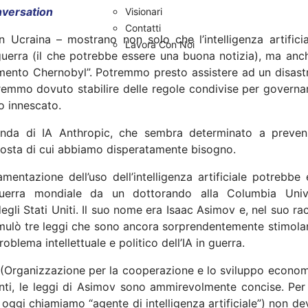
versation
Visionari
Contatti
in Ucraina – mostrano non solo che l’intelligenza artificia
Lavora Con Noi
uerra (il che potrebbe essere una buona notizia), ma anc
mento Chernobyl”. Potremmo presto assistere ad un disast
vremmo dovuto stabilire delle regole condivise per governa
o innescato.
ienda di IA Anthropic, che sembra determinato a preven
posta di cui abbiamo disperatamente bisogno.
amentazione dell’uso dell’intelligenza artificiale potrebbe
uerra mondiale da un dottorando alla Columbia Unive
li Stati Uniti. Il suo nome era Isaac Asimov e, nel suo ra
rmulò tre leggi che sono ancora sorprendentemente stimolan
oblema intellettuale e politico dell’IA in guerra.
SE (Organizzazione per la cooperazione e lo sviluppo econom
nti, le leggi di Asimov sono ammirevolmente concise. Per
 oggi chiamiamo “agente di intelligenza artificiale”) non d