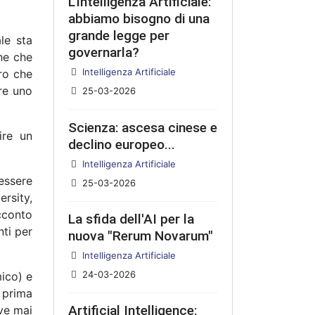
L'Intelligenza Artificiale:
abbiamo bisogno di una
grande legge per
le sta
governarla?
he che
Dettagli
Intelligenza Artificiale
ro che
re uno
25-03-2026
Scienza: ascesa cinese e
ire un
declino europeo...
Dettagli
Intelligenza Artificiale
 essere
25-03-2026
rsity,
cconto
La sfida dell'AI per la
ti per
nuova "Rerum Novarum"
Dettagli
Intelligenza Artificiale
24-03-2026
ico) e
 prima
Artificial Intelligence:
eve mai