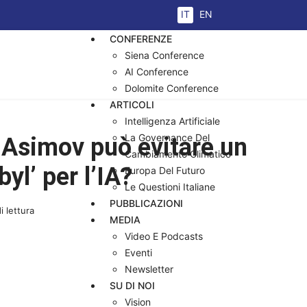
Seleziona la tua lingua
IT
EN
CONFERENZE
Siena Conference
AI Conference
Dolomite Conference
ARTICOLI
Intelligenza Artificiale
La Governance Del
i Asimov può evitare un
Cambiamento Climatico
yl’ per l’IA?
Europa Del Futuro
Le Questioni Italiane
PUBBLICAZIONI
i lettura
MEDIA
Video E Podcasts
Eventi
Newsletter
SU DI NOI
Vision