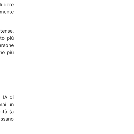
cludere
amente
tense.
to più
persone
ne più
 IA di
mai un
ità (a
ossano