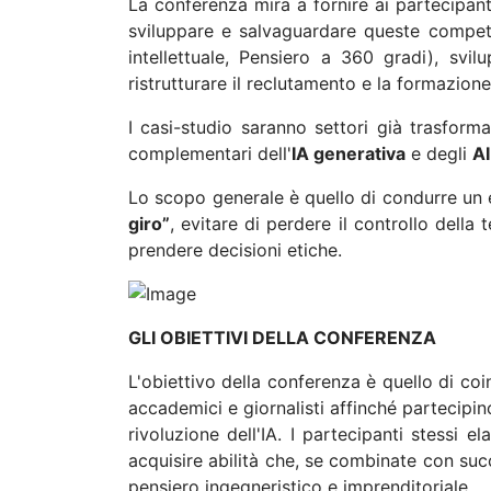
La conferenza mira a fornire ai partecipant
sviluppare e salvaguardare queste compet
intellettuale, Pensiero a 360 gradi), svi
ristrutturare il reclutamento e la formazio
I casi-studio saranno settori già trasforma
complementari dell'
IA generativa
e degli
AI
Lo scopo generale è quello di condurre un e
giro”
, evitare di perdere il controllo della
prendere decisioni etiche.
GLI OBIETTIVI DELLA CONFERENZA
L'obiettivo della conferenza è quello di coin
accademici e giornalisti affinché partecipin
rivoluzione dell'IA. I partecipanti stess
acquisire abilità che, se combinate con suc
pensiero ingegneristico e imprenditoriale.