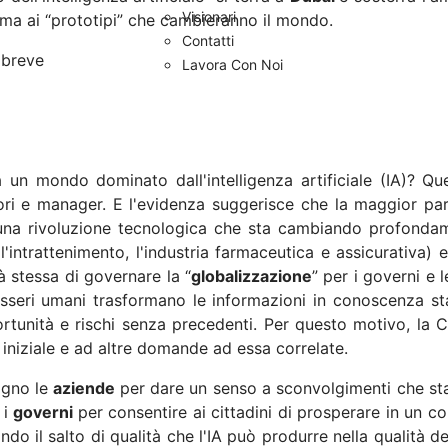
Visionari
orma ai “prototipi” che cambieranno il mondo.
Contatti
 breve
Lavora Con Noi
un mondo dominato dall'intelligenza artificiale (IA)? Qu
ori e manager. E l'evidenza suggerisce che la maggior pa
 una rivoluzione tecnologica che sta cambiando profonda
 l'intrattenimento, l'industria farmaceutica e assicurativa) 
tà stessa di governare la “
globalizzazione
” per i governi e 
 esseri umani trasformano le informazioni in conoscenza 
rtunità e rischi senza precedenti. Per questo motivo, la
 iniziale e ad altre domande ad essa correlate.
ogno le
aziende
per dare un senso a sconvolgimenti che sta
 i
governi
per consentire ai cittadini di prosperare in un co
 il salto di qualità che l'IA può produrre nella qualità de