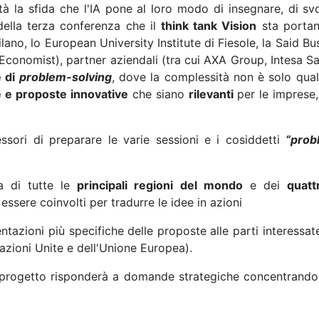
à la sfida che l'IA pone al loro modo di insegnare, di svol
 della terza conferenza che il
think tank Vision
sta portan
 Milano, lo European University Institute di Fiesole, la Said 
conomist), partner aziendali (tra cui AXA Group, Intesa Sa
e di
problem-solving
, dove la complessità non è solo qua
e e proposte innovative
che siano
rilevanti
per le imprese, 
ssori di preparare le varie sessioni e i cosiddetti
“prob
za di tutte le
principali regioni del mondo
e dei
quatt
ssere coinvolti per tradurre le idee in azioni
tazioni più specifiche delle proposte alle parti interessate
 Nazioni Unite e dell'Unione Europea).
l progetto risponderà a domande strategiche concentrandos