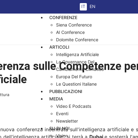
Seleziona la tua lingua
IT
EN
CONFERENZE
Siena Conference
AI Conference
Dolomite Conference
ARTICOLI
Intelligenza Artificiale
La Governance Del
erenza sulle Competenze pe
Cambiamento Climatico
ficiale
Europa Del Futuro
Le Questioni Italiane
PUBBLICAZIONI
ettura
MEDIA
Video E Podcasts
Eventi
Newsletter
SU DI NOI
nuova conferenza incentrata sull'intelligenza artificiale e
Vision
ll'intelligenza artificiale” si terrà a
Dubai
e sosterrà l'a