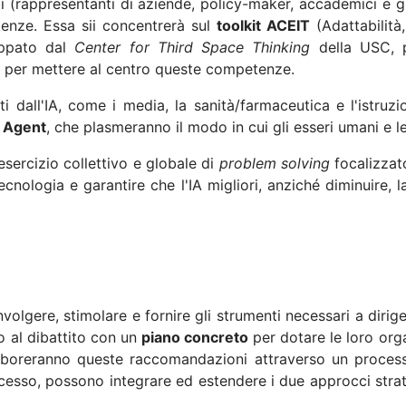
i (rappresentanti di aziende, policy-maker, accademici e gi
enze. Essa sii concentrerà sul
toolkit ACEIT
(Adattabilità
luppato dal
Center for Third Space Thinking
della USC, p
ne per mettere al centro queste competenze.
ti dall'IA, come i media, la sanità/farmaceutica e l'istruz
 Agent
, che plasmeranno il modo in cui gli esseri umani e 
sercizio collettivo e globale di
problem solving
focalizza
 tecnologia e garantire che l'IA migliori, anziché diminuire,
volgere, stimolare e fornire gli strumenti necessari a dirigent
o al dibattito con un
piano concreto
per dotare le loro org
i elaboreranno queste raccomandazioni attraverso un proce
cesso, possono integrare ed estendere i due approcci strateg